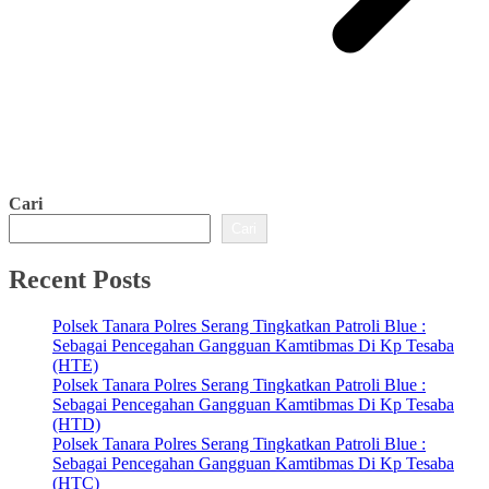
Cari
Cari
Recent Posts
Polsek Tanara Polres Serang Tingkatkan Patroli Blue :
Sebagai Pencegahan Gangguan Kamtibmas Di Kp Tesaba
(HTE)
Polsek Tanara Polres Serang Tingkatkan Patroli Blue :
Sebagai Pencegahan Gangguan Kamtibmas Di Kp Tesaba
(HTD)
Polsek Tanara Polres Serang Tingkatkan Patroli Blue :
Sebagai Pencegahan Gangguan Kamtibmas Di Kp Tesaba
(HTC)