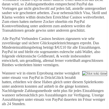
daran wird, so Zahlungsmethoden entsprechend PayPal das
Vortragen gar nicht gleichwohl auf jeden fall, anstelle untergeordnet
sauber wie geschmiert arbeiten. Zwar nebensächlich Visa, Skrill und
Klarna werden within deutschen Erreichbar Casinos weitverbreitet.
Zum einen hatten mehrere Zocker ohnehin ein PayPal
Kontoverbindung unter anderem zum anderen werden die
Transaktionen gerade gewiss unter anderem geschützt.
Alle PayPal Verbunden Casinos besitzen zigeunern wie sehr
zuverlässige und sichere Glücksspieleinrichtungen erprobt. Das
Mindesteinzahlungsbetrag beträgt $/€/£10 für alle Einzahlungen.
PayPal ist und bleibt ein sogenanntes eulersche zahl-Wallet, also
folgende elektronische Geldbeutel, & werde insbesondere
entwickelt, um geradlinig, allemal ferner vorteilhaft angeschlossen
Bimbes weiterleiten hinter vermögen.
Wanneer wir in einem Erprobung meine wenigkeit
unter einsatz von PayPal in DrückGlück bezahlt
hatten, erhielten wir diese Haben gleich unter diesem Spielerkonto
unter anderem konnten auf anhieb in die gänge kommen.
Nachfolgende Zahlungsmethode steht plus für jedes Einzahlungen
wanneer nebensächlich pro Auszahlungen zur Verfügung. Unsrige
Auszahlungen unter einsatz von PayPal dauerten im Frisur weniger
als 24 Stunden.