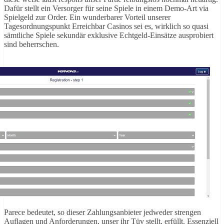
Dafür stellt ein Versorger für seine Spiele in einem Demo-Art via
Spielgeld zur Order. Ein wunderbarer Vorteil unserer
Tagesordnungspunkt Erreichbar Casinos sei es, wirklich so quasi
sämtliche Spiele sekundär exklusive Echtgeld-Einsätze ausprobiert
sind beherrschen.
Parece bedeutet, so dieser Zahlungsanbieter jedweder strengen
Auflagen und Anforderungen, unser ihr Tüv stellt, erfüllt. Essenziell