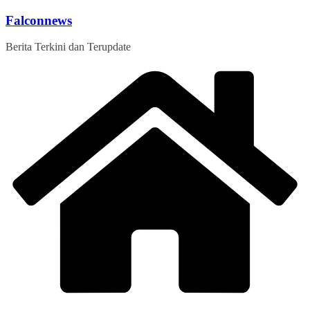
Skip
Falconnews
to
content
Berita Terkini dan Terupdate