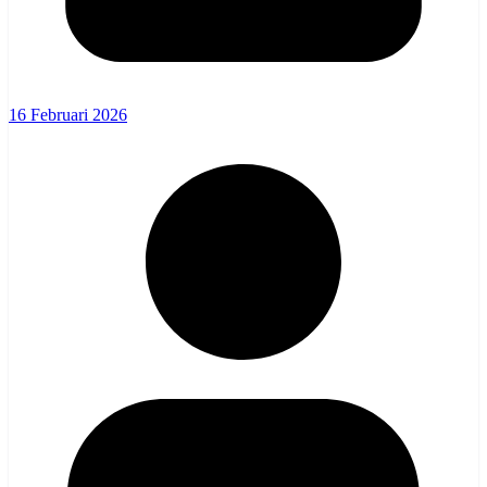
16 Februari 2026