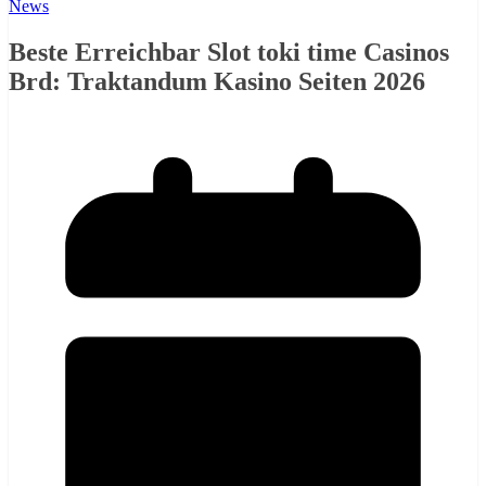
News
Beste Erreichbar Slot toki time Casinos
Brd: Traktandum Kasino Seiten 2026