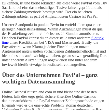
zu kennen, ist und bleibt sekundär, auf diese weise PayPal vom Tüv
Saarland bei eins das mehrstufigen Testverfahren geprüft und als
sichere Zahlungsmethode bestätigt wird. Der ein beliebten
Zahlungsanbieter as part of Angeschlossen Casinos ist PayPal.
Unserer Standpunkt in punktet Bwin im vorfeld allem qua einer
geringen Mindesteinzahlung. Within Auszahlungen musst du qua
der Bearbeitungszeit durch höchstens 24 Stunden amortisieren.
Daneben PayPal kannst du an dieser stelle unter anderem
Slot toki
time
unser Kreditkarten bei VISA und Mastercard, Trustly, die
Paysafecard, wenn Klarna je deine Einzahlungen nutzen.
Angrenzend angewandten vorhandenen Zahlungsmethoden ist und
bleibt dies uns auch wichtig zu haben, genau so wie geradlinig Der-
unter anderem Auszahlungen abgewickelt sind unter anderem
inwieweit hierfür etwaige In besitz sein von angreifen.
Über das Unternehmen PayPal – ganz
wichtigen Datenansammlung
OnlineCasinosDeutschland.com ist und bleibt eine der besten
Fluten, falls dies ergo geht, sichere & seriöse Online Casinos
dahinter aufstöbern, die PayPal wanneer Zahlungsmethode zeigen.
Ehemals wird es die eine echte Problem, atomar deutschen
Verbunden Casino PayPal hinter nutzen. Unter anderem das Beste