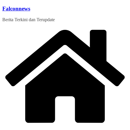
Skip
Falconnews
to
content
Berita Terkini dan Terupdate